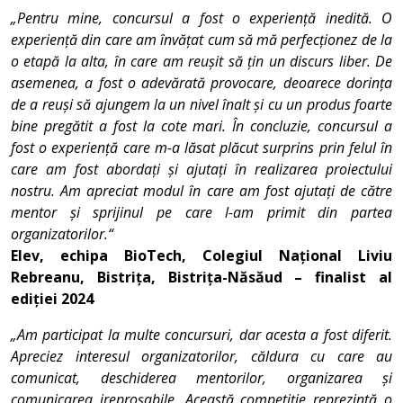
„Pentru mine, concursul a fost o experiență inedită. O
experiență din care am învățat cum să mă perfecționez de la
o etapă la alta, în care am reușit să țin un discurs liber. De
asemenea, a fost o adevărată provocare, deoarece dorința
de a reuși să ajungem la un nivel înalt și cu un produs foarte
bine pregătit a fost la cote mari. În concluzie, concursul a
fost o experiență care m-a lăsat plăcut surprins prin felul în
care am fost abordați și ajutați în realizarea proiectului
nostru. Am apreciat modul în care am fost ajutați de către
mentor și sprijinul pe care l-am primit din partea
organizatorilor.“
Elev, echipa BioTech, Colegiul Național Liviu
Rebreanu, Bistrița, Bistrița-Năsăud – finalist al
ediției 2024
„Am participat la multe concursuri, dar acesta a fost diferit.
Apreciez interesul organizatorilor, căldura cu care au
comunicat, deschiderea mentorilor, organizarea și
comunicarea ireproșabile. Această competiție reprezintă o