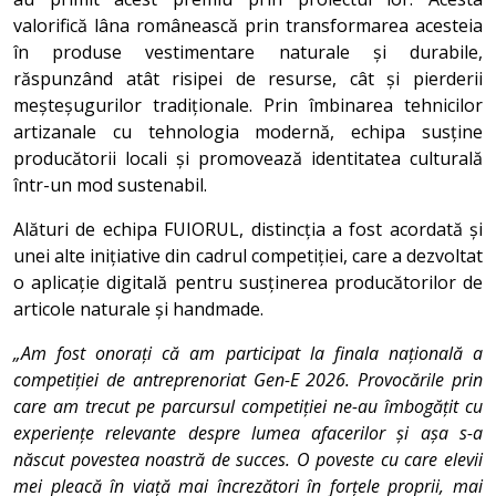
valorifică lâna românească prin transformarea acesteia
în produse vestimentare naturale și durabile,
răspunzând atât risipei de resurse, cât și pierderii
meșteșugurilor tradiționale. Prin îmbinarea tehnicilor
artizanale cu tehnologia modernă, echipa susține
producătorii locali și promovează identitatea culturală
într-un mod sustenabil.
Alături de echipa FUIORUL, distincția a fost acordată și
unei alte inițiative din cadrul competiției, care a dezvoltat
o aplicație digitală pentru susținerea producătorilor de
articole naturale și handmade.
„Am fost onorați că am participat la finala națională a
competiției de antreprenoriat Gen-E 2026. Provocările prin
care am trecut pe parcursul competiției ne-au îmbogățit cu
experiențe relevante despre lumea afacerilor și așa s-a
născut povestea noastră de succes. O poveste cu care elevii
mei pleacă în viață mai încrezători în forțele proprii, mai