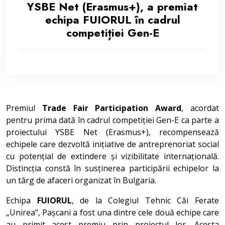
YSBE Net (Erasmus+), a premiat
echipa FUIORUL în cadrul
competiției Gen-E
Premiul
Trade Fair Participation Award
, acordat
pentru prima dată în cadrul competiției Gen-E ca parte a
proiectului YSBE Net (Erasmus+), recompensează
echipele care dezvoltă inițiative de antreprenoriat social
cu potențial de extindere și vizibilitate internațională.
Distincția constă în susținerea participării echipelor la
un târg de afaceri organizat în Bulgaria.
Echipa
FUIORUL
, de la Colegiul Tehnic Căi Ferate
„Unirea”, Pașcani a fost una dintre cele două echipe care
au primit acest premiu prin proiectul lor. Acesta