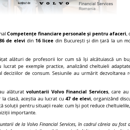
onal
Competențe financiare personale și pentru afaceri
,
86 de elevi
din
16 licee
din București și din țară la un m
 învățat alături de profesorii lor cum să își alcătuiască u
lucrat pe exemple practice, analizând cheltuieli adaptat
tul deciziilor de consum. Sesiunile au urmărit dezvoltarea r
-au alăturat
voluntarii Volvo Financial Services
, care au 
r la clasă, aceștia au lucrat cu
47 de elevi
, organizând disc
scă soluții pentru situații reale: cum își pot reduce cheltuieli
iziții importante.
oluntarii de la Volvo Financial Services, în cadrul căreia au fos