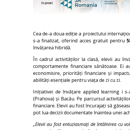
Cea de-a doua ediție a proiectului internați
s-a finalizat, oferind acces gratuit pentru
5
învățarea hibridă.
În cadrul activităților la clasă, elevii au
comportamente financiare sănătoase. Ei au 
economisire, priorități financiare și impac
abilități esențiale pentru viața de zi cu zi.
Inițiativei de învățare applied learning i s
(Prahova) și Bacău. Pe parcursul activitățilo
financiare. Elevii au fost încurajați să găsea
pot lua decizii documentate înaintea unei ach
„Elevii au fost entuziasmați de întâlnirea cu v