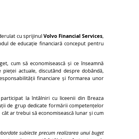
 derulat cu sprijinul
Volvo Financial Services
,
odul de educație financiară conceput pentru
n buget, cum să economisească și ce înseamnă
e pieței actuale, discutând despre dobândă,
esponsabilității financiare și formarea unor
participat la întâlniri cu liceenii din Breaza
uții de grup dedicate formării competențelor
le, cât ar trebui să economisească lunar și cum
t abordate subiecte precum realizarea unui buget