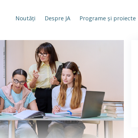
Noutăți
Despre JA
Programe și proiecte