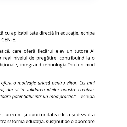
cu aplicabilitate directă în educație, echipa
e GEN-E.
că, care oferă fiecărui elev un tutore AI
p real nivelul de pregătire, contribuind la o
adiționale, integrând tehnologia într-un mod
ferit o motivație uriașă pentru viitor. Cel mai
i, dar și în validarea ideilor noastre creative.
oare potențialul într-un mod practic.”
– echipa
ri, precum și oportunitatea de a-și dezvolta
a transforma educația, susținut de o abordare