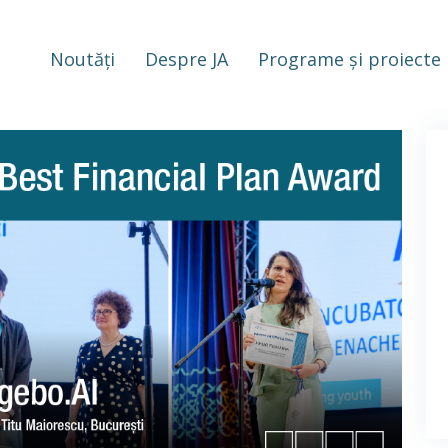
Noutăți
Despre JA
Programe și proiecte