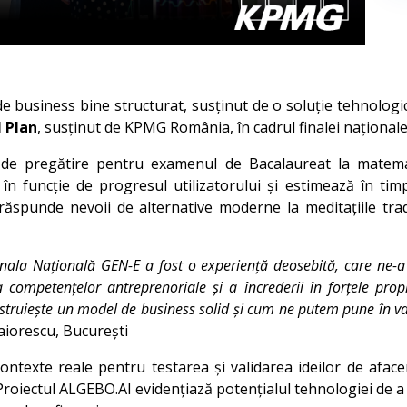
 business bine structurat, susținut de o soluție tehnologică 
l Plan
, susținut de KPMG România, în cadrul finalei național
de pregătire pentru examenul de Bacalaureat la matemati
 în funcție de progresul utilizatorului și estimează în tim
ia răspunde nevoii de alternative moderne la meditațiile tr
inala Națională GEN-E a fost o experiență deosebită, care ne-a o
competențelor antreprenoriale și a încrederii în forțele propri
truiește un model de business solid și cum ne putem pune în val
aiorescu, București
ontexte reale pentru testarea și validarea ideilor de aface
Proiectul ALGEBO.AI evidențiază potențialul tehnologiei de 