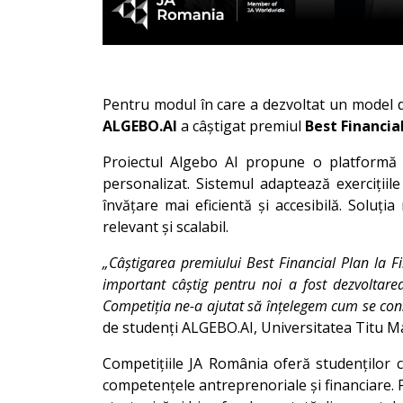
Pentru modul în care a dezvoltat un model de
ALGEBO.AI
a câștigat premiul
Best Financia
Proiectul Algebo AI propune o platformă 
personalizat. Sistemul adaptează exercițiile
învățare mai eficientă și accesibilă. Soluț
relevant și scalabil.
„Câștigarea premiului Best Financial Plan la F
important câștig pentru noi a fost dezvoltarea 
Competiția ne-a ajutat să înțelegem cum se cons
de studenți ALGEBO.AI, Universitatea Titu M
Competițiile JA România oferă studenților c
competențele antreprenoriale și financiare. 