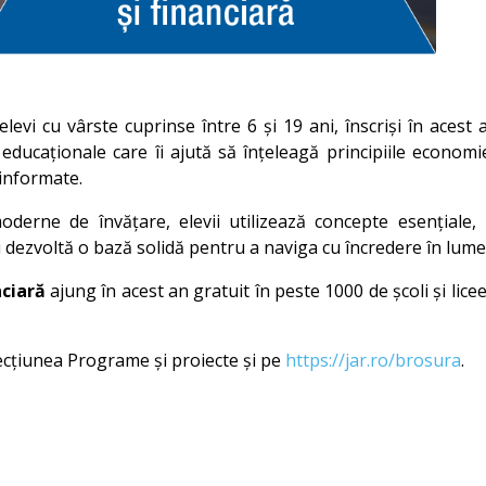
elevi cu vârste cuprinse între 6 și 19 ani, înscriși în aces
 educaționale care îi ajută să înțeleagă principiile econom
 informate.
derne de învățare, elevii utilizează concepte esențiale
și dezvoltă o bază solidă pentru a naviga cu încredere în lume
nciară
ajung în acest an gratuit în peste 1000 de școli și licee
secțiunea Programe și proiecte și pe
https://jar.ro/brosura
.