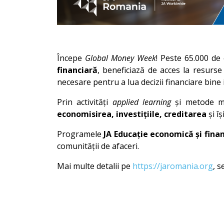
Începe
Global Money Week
! Peste 65.000 de 
financiară
, beneficiază de acces la resurse
necesare pentru a lua decizii financiare bine
Prin activități
applied learning
și metode mo
economisirea, investițiile, creditarea
și î
Programele
JA Educație economică și fina
comunității de afaceri.
Mai multe detalii pe
https://jaromania.org
, 