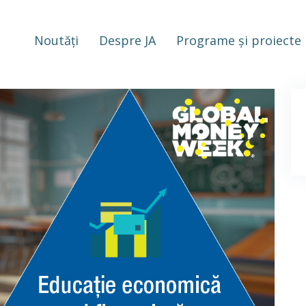
Noutăți
Despre JA
Programe și proiecte