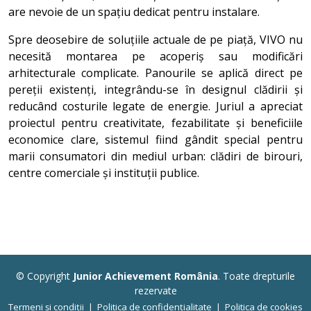
are nevoie de un spațiu dedicat pentru instalare.
Spre deosebire de soluțiile actuale de pe piață, VIVO nu
necesită montarea pe acoperiș sau modificări
arhitecturale complicate. Panourile se aplică direct pe
pereții existenți, integrându-se în designul clădirii și
reducând costurile legate de energie. Juriul a apreciat
proiectul pentru creativitate, fezabilitate și beneficiile
economice clare, sistemul fiind gândit special pentru
marii consumatori din mediul urban: clădiri de birouri,
centre comerciale și instituții publice.
© Copyright
Junior Achievement România
. Toate drepturile
rezervate
Termeni și condiții
|
Politica de confidențialitate
|
Politica de cookies