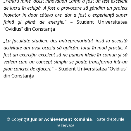
„Pentru mine, acest Innovation Camp a fost un test excelent
de lucru în echipă. A fost o provocare să gândim un proiect
inovator în doar câteva ore, dar a fost o experiență super
faină și plină de energie.”
– Student Universitatea
“Ovidius” din Constanța
„La facultate studiem des antreprenoriatul, însă la această
activitate am avut ocazia să aplicăm totul în mod practic. A
fost un exercițiu excelent să ne punem ideile în comun și să
vedem cum un concept simplu se poate transforma într-un
plan concret de afaceri.”
– Student Universitatea “Ovidius”
din Constanța
© Copyright
Junior Achievement România
. Toate drepturile
rezervate