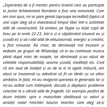
„Experiența de a fi mentor pentru liceenii care au participat
la Junior Achievement România a fost una minunată. Cum
am mai spus, mi se pare genial (aproape incredibil) faptul că
unii copii aleg să-și investească timpul liber într-o activitate
atât de constructivă. Să vorbesc pe Skype cu niște copii de
liceu pe la orele 22-23, într-o zi a săptămânii (muncă eu și
școală ei) și să-i văd atât de entuziasmați, energici și creativi,
a fost minunat. Ba chiar, de dimineață mă trezeam și
vedeam pe grupul de WhatsApp că ei au continuat munca
până după miez de noapte, iar dimineață și-au văzut de
celelalte responsabilități, anume școală, meditații etc. Cred
că am avut de învățat și eu de la ei în egală măsură, am
văzut ce înseamnă cu adevărat să fii un tânăr cu un viitor
ambițios în față, mi-au revigorat speranța în generația lor și
mi-au arătat cum întâmpină, discută și depășesc probleme
colective la o vârstă atât de fragedă. Un exemplu perfect de
drum inițiatic spre o maturitate sănătoasă cu valori și
ambiții reale! Felicitări tuturor tinerilor care aleg să-și