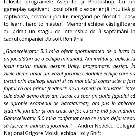
folosite programele Aseprite și Photoshop. Cu un
gameplay captivant, jocul oferă o experiență intuitivă și
captivantă, creatorii jocului mergând pe filosofia „easy
to learn, hard to master”. Membrii echipei câștigătoare
au primit un stagiu de internship de 3 săptămâni în
cadrul companiei Ubisoft România.
„Gamecelerator 5.0 mi-a oferit oportunitatea de a lucra la
un joc alături de o echipă minunată. Am învățat și aplicat la
jocul nostru multe: despre Unity, programare, design. În
zilele demo-urilor am văzut jocurile celorlalte echipe care au
trecut prin aceleași lucruri și cel mai util și constructiv a fost
faptul că am primit feedback de la experți ai industriei. Între
cele două demo days am lucrat cu spor (în ciuda faptului că
se apropie examenul de bacalaureat), am pus în aplicare
sfaturile juraților și am creat un joc cu care mă pot mândri.
Gamecelerator 5.0 mi-a confirmat ceea ce știam deja: vreau
să lucrez în industria jocurilor.”
– Andrei Nedelcu, Colegiul
Național Grigore Moisil, echipa Holly Shift