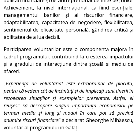
abilități financiare și de antreprenoriat definite de Junior
Achievement, la nivel internațional, ca fiind esențiale:
managementul banilor și al riscurilor financiare,
adaptabilitatea, capacitatea de negociere, flexibilitatea,
sentimentul de eficacitate personală, gândirea critică și
abilitatea de a lua decizii.
Participarea voluntarilor este o componentă majoră în
cadrul programului, contribuind la creșterea impactului
și a gradului de interacțiune dintre şcoală și mediu de
afaceri.
„
Experienţa de voluntariat este extraordinar de plăcută,
pentru că vedem cât de încântaţi și de implicați sunt tinerii în
rezolvarea situațiilor și exemplelor prezentate. Astfel, ei
reuşesc să descopere singuri importanța economisirii pe
termen mediu şi lung și modul în care pot să prevină
anumite riscuri financiare
” a declarat Gheorghe Mihăescu,
voluntar al programului în Galați