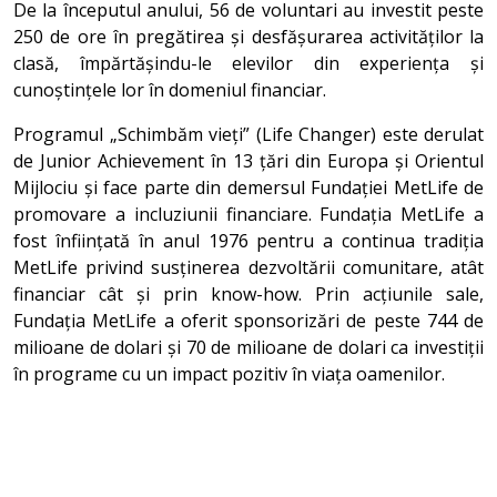
De la începutul anului, 56 de voluntari au investit peste
250 de ore în pregătirea și desfășurarea activităților la
clasă, împărtășindu-le elevilor din experiența și
cunoștințele lor în domeniul financiar.
Programul „Schimbăm vieți” (Life Changer) este derulat
de Junior Achievement în 13 țări din Europa și Orientul
Mijlociu și face parte din demersul Fundației MetLife de
promovare a incluziunii financiare. Fundația MetLife a
fost înființată în anul 1976 pentru a continua tradiția
MetLife privind susținerea dezvoltării comunitare, atât
financiar cât și prin know-how. Prin acțiunile sale,
Fundația MetLife a oferit sponsorizări de peste 744 de
milioane de dolari și 70 de milioane de dolari ca investiții
în programe cu un impact pozitiv în viața oamenilor.