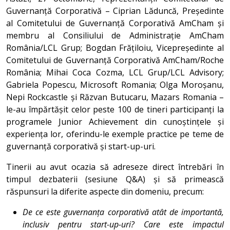
Guvernanță Corporativă – Ciprian Lăduncă, Președinte
al Comitetului de Guvernanță Corporativă AmCham și
membru al Consiliului de Administrație AmCham
România/LCL Grup; Bogdan Frățiloiu, Vicepreședinte al
Comitetului de Guvernanță Corporativă AmCham/Roche
România; Mihai Coca Cozma, LCL Grup/LCL Advisory;
Gabriela Popescu, Microsoft Romania; Olga Moroșanu,
Nepi Rockcastle și Răzvan Butucaru, Mazars Romania –
le-au împărtășit celor peste 100 de tineri participanți la
programele Junior Achievement din cunoștințele și
experiența lor, oferindu-le exemple practice pe teme de
guvernanță corporativă și start-up-uri.
Tinerii au avut ocazia să adreseze direct întrebări în
timpul dezbaterii (sesiune Q&A) și să primească
răspunsuri la diferite aspecte din domeniu, precum:
De ce este guvernanța corporativă atât de importantă,
inclusiv pentru start-up-uri? Care este impactul