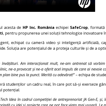
ul acesta de
HP Inc. România
echipei
SafeCrop
, formată
ti
, pentru propunerea unei soluții tehnologice inovatoare în 
igent, echipat cu cameră video și inteligență artificială, c
ide. Soluția are potențialul de a proteja culturile și de a opti
e învățături. Am interacționat mult, ne-am antrenat să vorbim l
lnic, ne-a provocat și ne-a oferit acel impuls de care ai nevoie ca
un plan bine pus la punct. Merită cu adevărat!”
– echipa de stud
ă studenților un cadru real, în care pot să-și exerseze gând
ul potențial.
ch Idea în cadrul competiției de antreprenoriat JA Gen-E, și, în
rprindă cu idei și proiecte care ne pot face viața mai ușoară. Le 