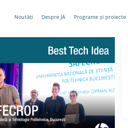
Noutăți
Despre JA
Programe și proiecte