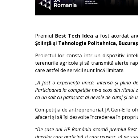
Premiul
Best Tech Idea
a fost acordat an
Știință și Tehnologie Politehnica, Bucureș
Proiectul lor constă într-un dispozitiv intel
terenurile agricole și să transmită alerte rap
care astfel de servicii sunt încă limitate.
„A fost o experiență unică, intensă și plină d
Participarea la competiție ne-a scos din ritmul zi
ca un salt cu parașuta: ai nevoie de curaj și de 
Competiția de antreprenoriat JA Gen-E le ofer
afaceri și să își dezvolte încrederea în propri
”De șase ani HP România acordă premiul Best Te
tinerilor care participă și care reușesc să ne su