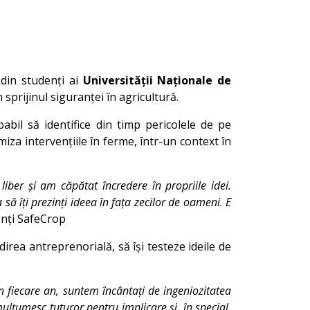
 din studenți ai
Universității Naționale de
sprijinul siguranței în agricultură.
apabil să identifice din timp pericolele de pe
miza intervențiile în ferme, într-un context în
iber și am căpătat încredere în propriile idei.
 să îți prezinți ideea în fața zecilor de oameni. E
enți SafeCrop
irea antreprenorială, să își testeze ideile de
 fiecare an, suntem încântați de ingeniozitatea
mulțumesc tuturor pentru implicare și, în special,