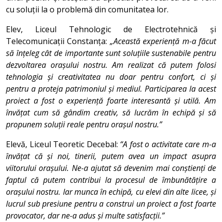
cu soluții la o problemă din comunitatea lor.
Elev, Liceul Tehnologic de Electrotehnică și
Telecomunicații Constanța:
„Această experiență m-a făcut
să înțeleg cât de importante sunt soluțiile sustenabile pentru
dezvoltarea orașului nostru. Am realizat că putem folosi
tehnologia și creativitatea nu doar pentru confort, ci și
pentru a proteja patrimoniul și mediul. Participarea la acest
proiect a fost o experiență foarte interesantă și utilă. Am
învățat cum să gândim creativ, să lucrăm în echipă și să
propunem soluții reale pentru orașul nostru.”
Elevă, Liceul Teoretic Decebal:
“A fost o activitate care m-a
învățat că și noi, tinerii, putem avea un impact asupra
viitorului orașului. Ne-a ajutat să devenim mai conștienți de
faptul că putem contribui la procesul de îmbunătățire a
orașului nostru. Iar munca în echipă, cu elevi din alte licee, și
lucrul sub presiune pentru a construi un proiect a fost foarte
provocator, dar ne-a adus și multe satisfacții.”