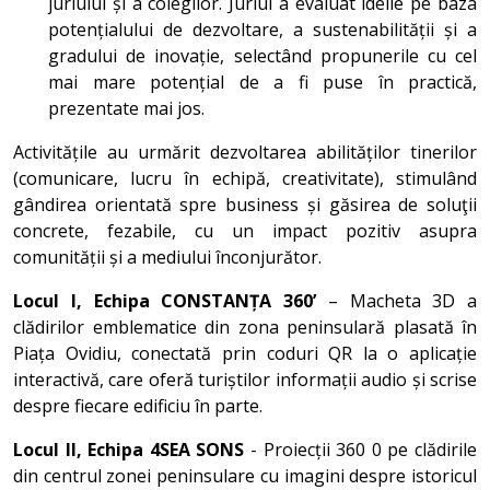
juriului și a colegilor. Juriul a evaluat ideile pe baza
potențialului de dezvoltare, a sustenabilității și a
gradului de inovație, selectând propunerile cu cel
mai mare potențial de a fi puse în practică,
prezentate mai jos.
Activitățile au urmărit dezvoltarea abilităților tinerilor
(comunicare, lucru în echipă, creativitate), stimulând
gândirea orientată spre business și găsirea de soluţii
concrete, fezabile, cu un impact pozitiv asupra
comunității și a mediului înconjurător.
Locul I, Echipa CONSTANȚA 360’
– Macheta 3D a
clădirilor emblematice din zona peninsulară plasată în
Piața Ovidiu, conectată prin coduri QR la o aplicație
interactivă, care oferă turiștilor informații audio și scrise
despre fiecare edificiu în parte.
Locul II, Echipa 4SEA SONS
- Proiecții 360 0 pe clădirile
din centrul zonei peninsulare cu imagini despre istoricul