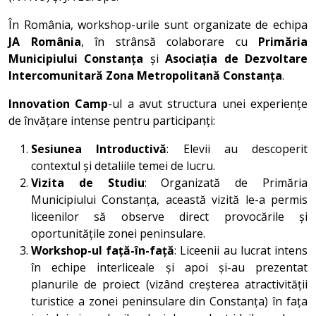
În România, workshop-urile sunt organizate de echipa
JA România
, în strânsă colaborare cu
Primăria
Municipiului Constanța
și
Asociația de Dezvoltare
Intercomunitară Zona Metropolitană Constanța
.
Innovation Camp
-ul a avut structura unei experiențe
de învățare intense pentru participanți:
Sesiunea Introductivă
: Elevii au descoperit
contextul și detaliile temei de lucru.
Vizita de Studiu
: Organizată de Primăria
Municipiului Constanța, această vizită le-a permis
liceenilor să observe direct provocările și
oportunitățile zonei peninsulare.
Workshop-ul față-în-față
: Liceenii au lucrat intens
în echipe interliceale și apoi și-au prezentat
planurile de proiect (vizând creșterea atractivității
turistice a zonei peninsulare din Constanța) în fața