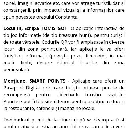
zonei, imagini acvatice etc. care vor atrage turiștii, dar și
constănțenii, prin impactul vizual și a informațiilor care
spun povestea orașului Constanța.
Locul III, Echipa TOMIS GO!
- O aplicație interactivă de
tip joc informativ (de tip treasure hunt), pentru turiștii
de toate vârstele. Codurile QR vor fi amplasate în diverse
locuri din zona peninsulară, iar aplicația le va oferi
turiștilor informații (povești, poze, filmulețe), în mai
multe limbi, despre istoricul locurilor din zona
peninsulară.
Mențiune, SMART POINTS
- Aplicație care oferă un
Pașaport Digital prin care turiștii primesc puncte de
recompensă pentru obiectivele turistice vizitate.
Punctele pot fi folosite ulterior pentru a obține reduceri
la restaurante, cafenele și magazine locale.
Feedback-ul primit de la tineri după workshop a fost
unul pozitiv și aceștia au apreciat provocarea de a veni