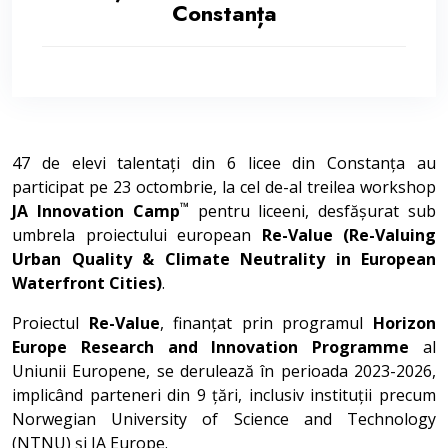
Constanța
47 de elevi talentați din 6 licee din Constanța au
participat pe 23 octombrie, la cel de-al treilea workshop
™
JA Innovation Camp
pentru liceeni, desfășurat sub
umbrela proiectului european
Re-Value (Re-Valuing
Urban Quality & Climate Neutrality in European
Waterfront Cities)
.
Proiectul
Re-Value
, finanțat prin programul
Horizon
Europe Research and Innovation Programme
al
Uniunii Europene, se derulează în perioada 2023-2026,
implicând parteneri din 9 țări, inclusiv instituții precum
Norwegian University of Science and Technology
(NTNU) și JA Europe.