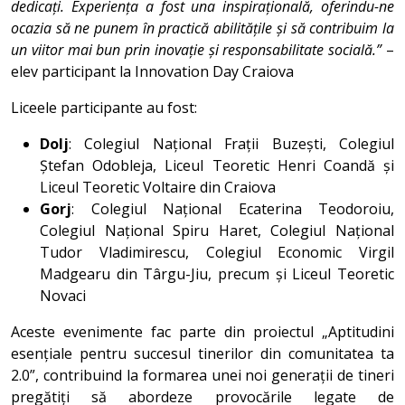
dedicați. Experiența a fost una inspirațională, oferindu-ne
ocazia să ne punem în practică abilitățile și să contribuim la
un viitor mai bun prin inovație și responsabilitate socială.”
–
elev participant la Innovation Day Craiova
Liceele participante au fost:
Dolj
: Colegiul Național Frații Buzești, Colegiul
Ștefan Odobleja, Liceul Teoretic Henri Coandă și
Liceul Teoretic Voltaire din Craiova
Gorj
: Colegiul Național Ecaterina Teodoroiu,
Colegiul Național Spiru Haret, Colegiul Național
Tudor Vladimirescu, Colegiul Economic Virgil
Madgearu din Târgu-Jiu, precum și Liceul Teoretic
Novaci
Aceste evenimente fac parte din proiectul „Aptitudini
esențiale pentru succesul tinerilor din comunitatea ta
2.0”, contribuind la formarea unei noi generații de tineri
pregătiți să abordeze provocările legate de