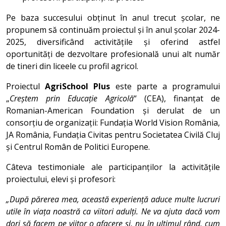
Pe baza succesului obținut în anul trecut școlar, ne
propunem să continuăm proiectul și în anul școlar 2024-
2025, diversificând activitățile și oferind astfel
oportunități de dezvoltare profesională unui alt număr
de tineri din liceele cu profil agricol.
Proiectul
AgriSchool Plus
este parte a programului
„
Creștem prin Educație Agricolă
“ (CEA), finanțat de
Romanian-American Foundation și derulat de un
consorțiu de organizații: Fundația World Vision România,
JA România, Fundația Civitas pentru Societatea Civilă Cluj
și Centrul Român de Politici Europene.
Câteva testimoniale ale participanților la activitățile
proiectului, elevi și profesori:
„După părerea mea, această experiență aduce multe lucruri
utile în viața noastră ca viitori adulți. Ne va ajuta dacă vom
dori să facem pe viitor o afacere și, nu în ultimul rând, cum