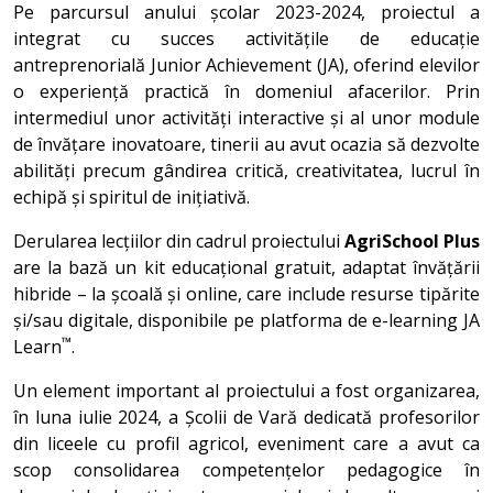
Pe parcursul anului școlar 2023-2024, proiectul a
integrat cu succes activitățile de educație
antreprenorială Junior Achievement (JA), oferind elevilor
o experiență practică în domeniul afacerilor. Prin
intermediul unor activități interactive și al unor module
de învățare inovatoare, tinerii au avut ocazia să dezvolte
abilități precum gândirea critică, creativitatea, lucrul în
echipă și spiritul de inițiativă.
Derularea lecțiilor din cadrul proiectului
AgriSchool Plus
are la bază un kit educațional gratuit, adaptat învățării
hibride – la școală și online, care include resurse tipărite
și/sau digitale, disponibile pe platforma de e-learning JA
™
Learn
.
Un element important al proiectului a fost organizarea,
în luna iulie 2024, a Școlii de Vară dedicată profesorilor
din liceele cu profil agricol, eveniment care a avut ca
scop consolidarea competențelor pedagogice în