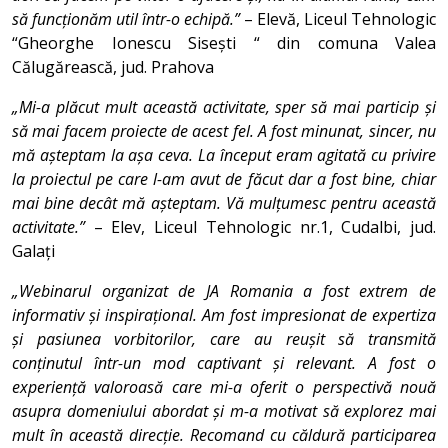
să funcționăm util într-o echipă.”
– Elevă, Liceul Tehnologic
“Gheorghe Ionescu Sisești “ din comuna Valea
Călugărească, jud. Prahova
„Mi-a plăcut mult această activitate, sper să mai particip și
să mai facem proiecte de acest fel. A fost minunat, sincer, nu
mă așteptam la așa ceva. La început eram agitată cu privire
la proiectul pe care l-am avut de făcut dar a fost bine, chiar
mai bine decât mă așteptam. Vă mulțumesc pentru această
activitate.”
– Elev, Liceul Tehnologic nr.1, Cudalbi, jud.
Galați
„Webinarul organizat de JA Romania a fost extrem de
informativ și inspirațional. Am fost impresionat de expertiza
și pasiunea vorbitorilor, care au reușit să transmită
conținutul într-un mod captivant și relevant. A fost o
experiență valoroasă care mi-a oferit o perspectivă nouă
asupra domeniului abordat și m-a motivat să explorez mai
mult în această direcție. Recomand cu căldură participarea