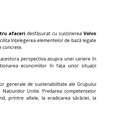
tru afaceri
desfășurat cu susținerea
Volvo
facilita înțelegerea elementelor de bază legate
e concrete.
ră acestora perspectiva asupra unei cariere în
tionarea economiilor în fața unor situații
lor generale de sustenabilitate ale Grupului
e Națiunilor Unite. Predarea competențelor
, printre altele, la eradicarea sărăciei, la