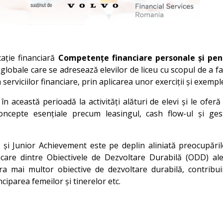
cație financiară
Competențe financiare personale și pen
ve globale care se adresează elevilor de liceu cu scopul de a 
erviciilor financiare, prin aplicarea unor exerciții și exempl
 în această perioadă la activități alături de elevi și le ofe
oncepte esențiale precum leasingul, cash flow-ul și ges
 și Junior Achievement este pe deplin aliniată preocupări
ecare dintre Obiectivele de Dezvoltare Durabilă (ODD) al
 mai multor obiective de dezvoltare durabilă, contribuind
ciparea femeilor și tinerelor etc.