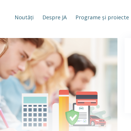
Noutăți
Despre JA
Programe și proiecte