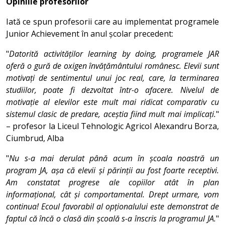
Opiniile profesorilor
Iată ce spun profesorii care au implementat programele
Junior Achievement în anul școlar precedent:
"
Datorită activităților learning by doing, programele JAR
oferă o gură de oxigen învățământului românesc. Elevii sunt
motivați de sentimentul unui joc real, care, la terminarea
studiilor, poate fi dezvoltat într-o afacere. Nivelul de
motivație al elevilor este mult mai ridicat comparativ cu
sistemul clasic de predare, aceștia fiind mult mai implicați.
"
– profesor la Liceul Tehnologic Agricol Alexandru Borza,
Ciumbrud, Alba
"
Nu s-a mai derulat până acum în școala noastră un
program JA, așa că elevii și părinții au fost foarte receptivi.
Am constatat progrese ale copiilor atât în plan
informațional, cât și comportamental. Drept urmare, vom
continua! Ecoul favorabil al opționalului este demonstrat de
faptul că încă o clasă din școală s-a înscris la programul JA.
"